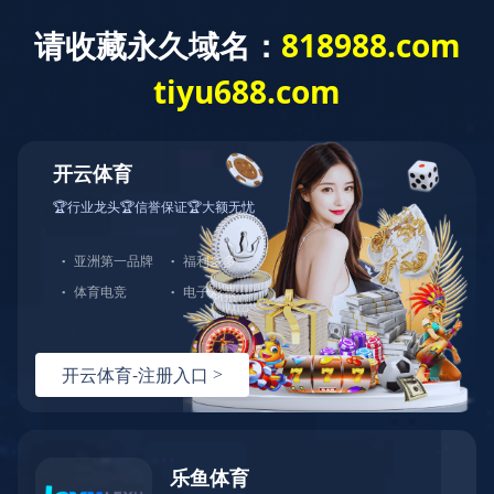
MK官方端网站登录入口
产品中心
PRODUCTS