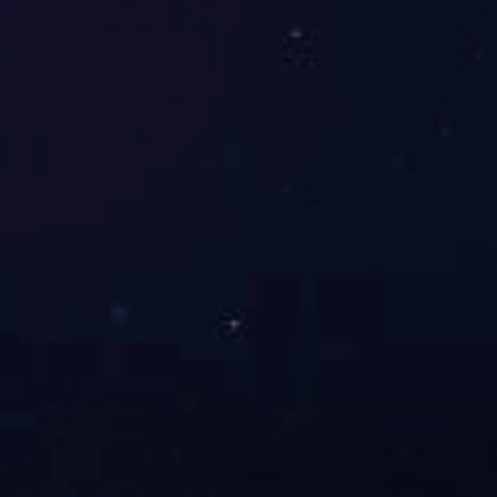
凭借丰富的行业经验和创新精神，正带着“激”情而有张力、踏实而又
勤奋的MK官方端网站登录入口-MK(中国) 团队大步奔向未来。MK官
方端网站登录入口-MK(中国) 团队成员经验丰富并具有很强的创新能
力和团队凝聚力。朝气、进取、尊重是我们团队的关键词！合作共赢
是我们对您的承诺！
关于我们
ABOUT US