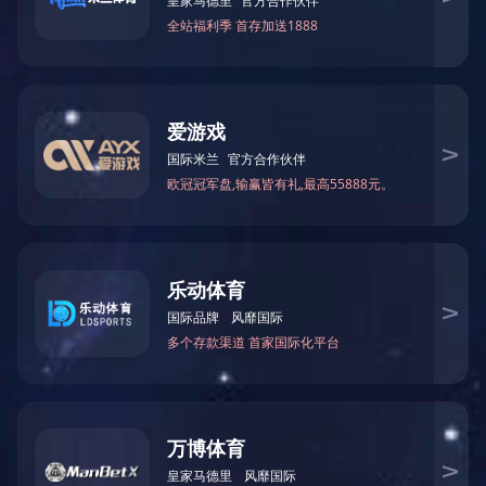
SXK-D01-智能道闸
SXK-100X 车牌识别道闸一体机
SXK-LPR100G 车牌识别一体机
广告道闸
MORE