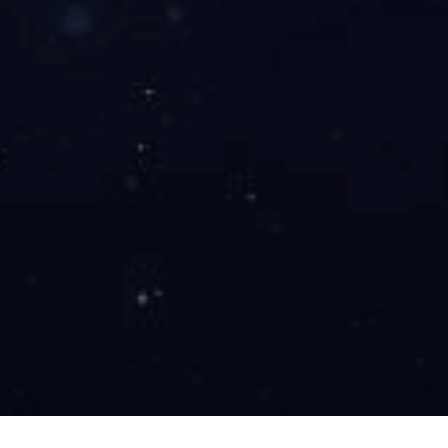
MK官方端网站登录入口-MK(中国) 是一家集研发制造和系统集成
于一体的高新技术企业，致力于为客户提供不断创新的高质产品和
服务。公司拥有一卡通产品的核心技术，并享有独立知识产权，多
项产品和技术获专利。公司产品包括智能停车场管理系统、车牌识
别系统、人脸识别系统、智能门禁管理系统、收费管理系统、通道
闸人员管理系统、机电一体化以及交通设施系列产品。公司可以为
客户提供完善的需求分析，量身定做软硬件产品，标准化的集成安
装以及完善的售后服务。公司现拥有“专”业化产品研发中心，拥有
一批本行业系统集成“专”家、硬件设计、软件设计精英组成的高素
质的研发队伍，在深圳建立了自己的研发、生产基地，营销及服务
网络遍及全国各地，公司具有完整的系统软件开发及硬件设备配套
生产能力，可为各类用户提供系统的、完善的解决方案。