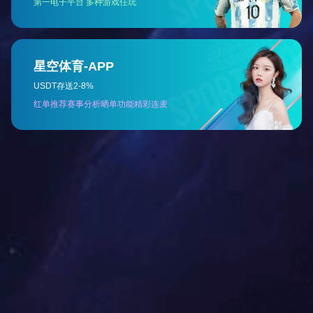
为智能+互联网停车迈进了一大步。
更便捷、更方便、更高效
MK官方端网站登录入口-MK(中国) 开发APP互联网开发的同时也基于