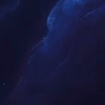
荣
行业
MK官方端网站登录入
坚持走创新中国智慧