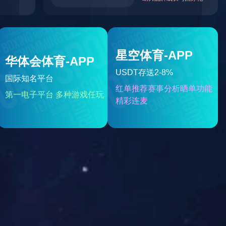
U型车位锁