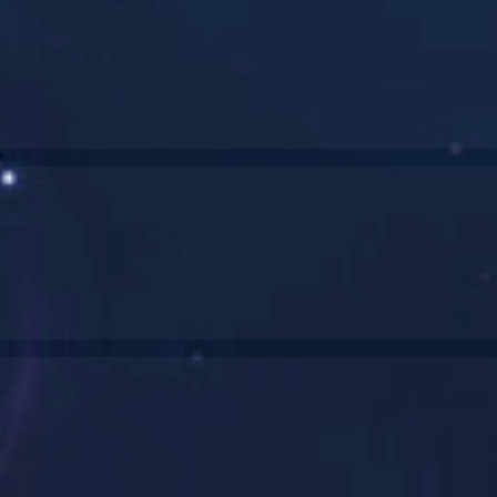
热搜产品：
产品中心