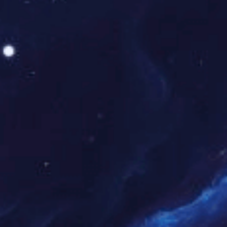
4
大优势
ADVANTAGE
停车场智能设备生产企