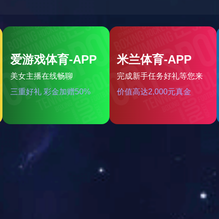
PRODUCTS
无人值守非机动车管理
金属探测门