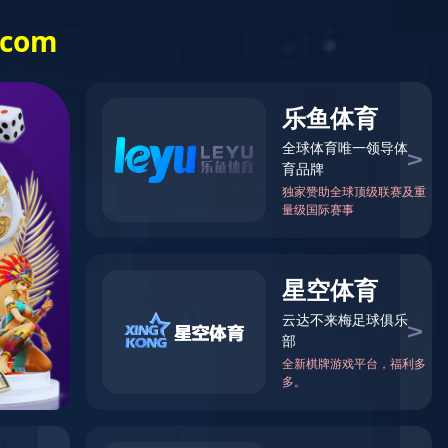
网站收藏
全国咨询热线：
0871-
65129080
联系我们