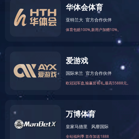
当前位置:
MK官方端网站登录入口-MK(中国)
>>