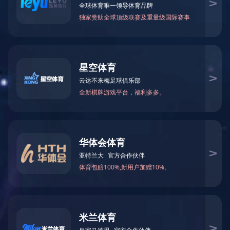
车牌识别一体机-慧眼二号
ETC高速道闸