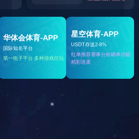
无人值守非机动车管理
金属探测门