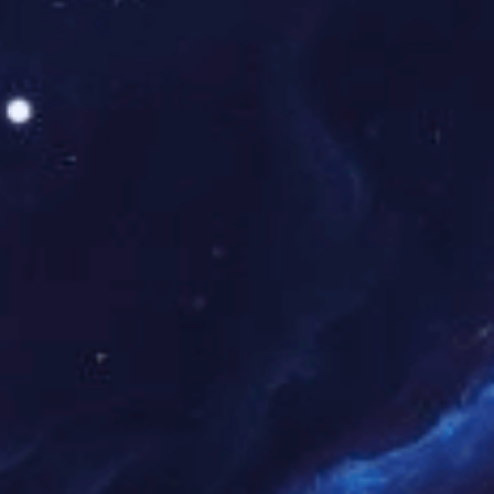
4
大优势
ADVANTAGE
停车场智能设备生产企