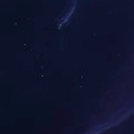
三辊闸
双门全