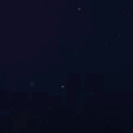
朝气
MK官方端网站登录入
的行业经验和创新精
网站登录入口-MK(
国) 团队成员经验
重是我们团队的关键