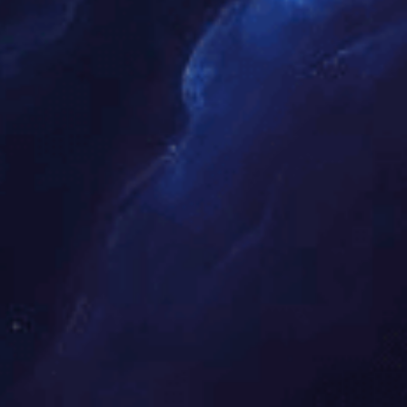
荣
行业
MK官方端网站登录入
坚持走创新中国智慧