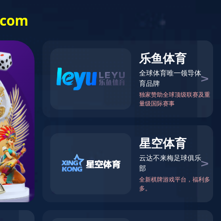
网站收藏
全国咨询热线：
0871-
65129080
联系我们