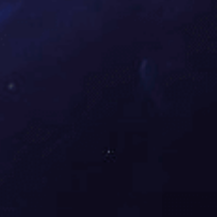
“前”列
口-MK(中国) 在科技发展道路上一直走在行业的前-列，
停车；