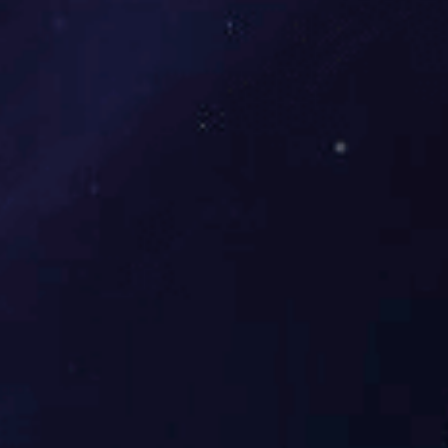
2016年慧眼停车A
为智能+互联网停车
效
开发的同时也基于云平台
便捷、更方便、更高