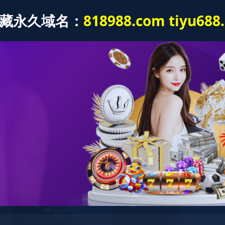
！
入口-MK(中国)
识别系统-道闸栏杆
台
新闻资讯
工程案例
关于我们