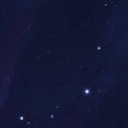
高转闸
可站台门卫室岗亭
MORE