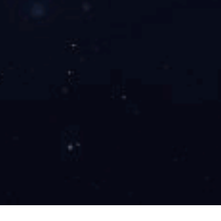
MK官方端网站登录入口-MK(中国) 是一家集研发制造和系统集成
于一体的高新技术企业，致力于为客户提供不断创新的高质产品和
服务。公司拥有一卡通产品的核心技术，并享有独立知识产权，多
项产品和技术获专利。公司产品包括智能停车场管理系统、车牌识
别系统、人脸识别系统、智能门禁管理系统、收费管理系统、通道
闸人员管理系统、机电一体化以及交通设施系列产品。公司可以为
客户提供完善的需求分析，量身定做软硬件产品，标准化的集成安
装以及完善的售后服务。公司现拥有“专”业化产品研发中心，拥有
一批本行业系统集成“专”家、硬件设计、软件设计精英组成的高素
质的研发队伍，在深圳建立了自己的研发、生产基地，营销及服务
网络遍及全国各地，公司具有完整的系统软件开发及硬件设备配套
生产能力，可为各类用户提供系统的、完善的解决方案。