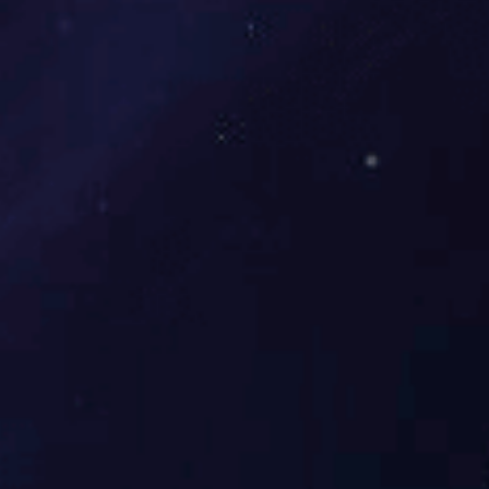
云平台数据开发，
在智能停车行业我们还可以通过平台运营方式让停车更便捷、更方
便、更高效。
朝气、进取、尊重 合作共赢
MK官方端网站登录入口-MK(中国) 的研发团队都是来自行业精英，