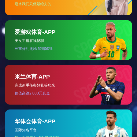
行业“前”列
MK官方端网站登录入口-MK(中国) 在科技发展道路上一直走在行业
的前-列，坚持走创新中国智慧停车；
2016年慧眼停车APP和慧眼停车微信公众号成功上线！