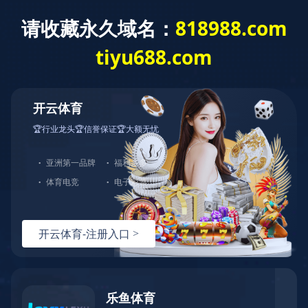
MK官方端网站登录入口
产品中心
PRODUCTS