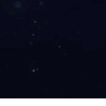
MK官方端网站登录入口-MK(中国) 是一家集研发制造和系统集成
于一体的高新技术企业，致力于为客户提供不断创新的高质产品和
服务。公司拥有一卡通产品的核心技术，并享有独立知识产权，多
项产品和技术获专利。公司产品包括智能停车场管理系统、车牌识
别系统、人脸识别系统、智能门禁管理系统、收费管理系统、通道
闸人员管理系统、机电一体化以及交通设施系列产品。公司可以为
客户提供完善的需求分析，量身定做软硬件产品，标准化的集成安
装以及完善的售后服务。公司现拥有“专”业化产品研发中心，拥有
一批本行业系统集成“专”家、硬件设计、软件设计精英组成的高素
质的研发队伍，在深圳建立了自己的研发、生产基地，营销及服务
网络遍及全国各地，公司具有完整的系统软件开发及硬件设备配套
生产能力，可为各类用户提供系统的、完善的解决方案。