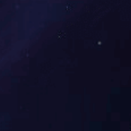
云平台数据开发，
在智能停车行业我们还可以通过平台运营方式让停车更便捷、更方
便、更高效。
朝气、进取、尊重 合作共赢
MK官方端网站登录入口-MK(中国) 的研发团队都是来自行业精英，