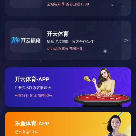
4
大优势
ADVANTAGE
“十八”年专注
MK官方端网站登录入口-MK(中国) 是一家18年专注停车场智能设备
生产企业；
以不断开发新产品为己任。
公司荣获“中国智能停车场十大品牌企业”称号等多种殊荣