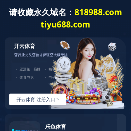
MK官方端网站登录入口
产品中心
PRODUCTS