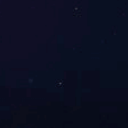
凭借丰富的行业经验和创新精神，正带着“激”情而有张力、踏实而又
勤奋的MK官方端网站登录入口-MK(中国) 团队大步奔向未来。MK官
方端网站登录入口-MK(中国) 团队成员经验丰富并具有很强的创新能
力和团队凝聚力。朝气、进取、尊重是我们团队的关键词！合作共赢
是我们对您的承诺！
关于我们
ABOUT US