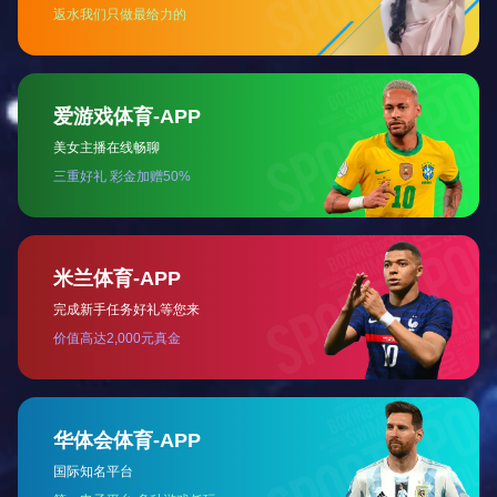
行业“前”列
MK官方端网站登录入口-MK(中国) 在科技发展道路上一直走在行业
的前-列，坚持走创新中国智慧停车；
2016年慧眼停车APP和慧眼停车微信公众号成功上线！