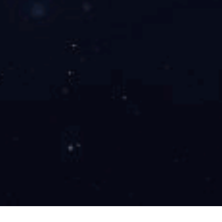
MK官方端网站登录入口-MK(中国) 是一家集研发制造和系统集成
于一体的高新技术企业，致力于为客户提供不断创新的高质产品和
服务。公司拥有一卡通产品的核心技术，并享有独立知识产权，多
项产品和技术获专利。公司产品包括智能停车场管理系统、车牌识
别系统、人脸识别系统、智能门禁管理系统、收费管理系统、通道
闸人员管理系统、机电一体化以及交通设施系列产品。公司可以为
客户提供完善的需求分析，量身定做软硬件产品，标准化的集成安
装以及完善的售后服务。公司现拥有“专”业化产品研发中心，拥有
一批本行业系统集成“专”家、硬件设计、软件设计精英组成的高素
质的研发队伍，在深圳建立了自己的研发、生产基地，营销及服务
网络遍及全国各地，公司具有完整的系统软件开发及硬件设备配套
生产能力，可为各类用户提供系统的、完善的解决方案。