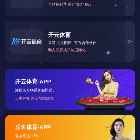
4
大优势
ADVANTAGE
“十八”年专注
MK官方端网站登录入口-MK(中国) 是一家18年专注停车场智能设备
生产企业；
以不断开发新产品为己任。
公司荣获“中国智能停车场十大品牌企业”称号等多种殊荣