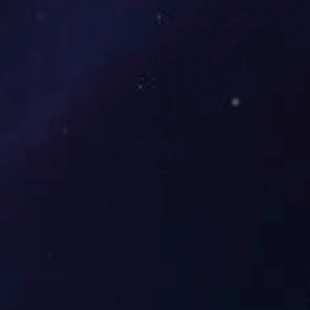
云平台数据开发，
在智能停车行业我们还可以通过平台运营方式让停车更便捷、更方
便、更高效。
朝气、进取、尊重 合作共赢
MK官方端网站登录入口-MK(中国) 的研发团队都是来自行业精英，